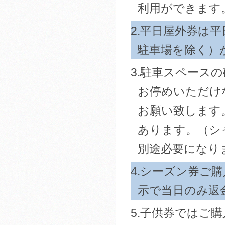
利用ができます
2.平日屋外券は
駐車場を除く）
3.駐車スペース
お停めいただけ
お願い致します
あります。（シ
別途必要になり
4.シーズン券ご
示で当日のみ返
5.子供券ではご