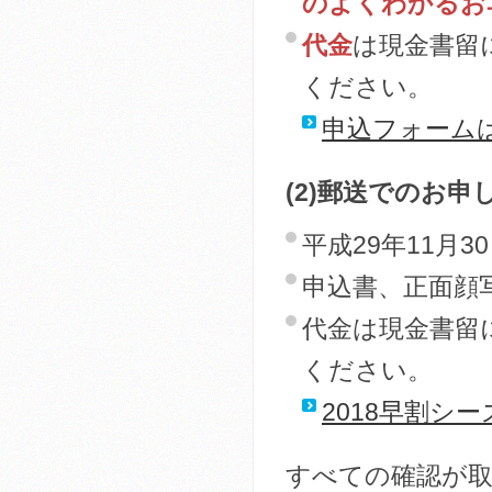
のよくわかるお
代金
は現金書留
ください。
申込フォーム
(2)郵送でのお申
平成29年11月
申込書、正面顔写
代金は現金書留
ください。
2018早割シ
すべての確認が取