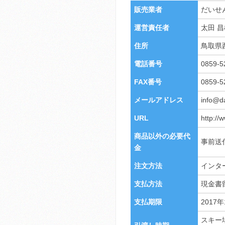
販売業者
だいせ
運営責任者
太田 昌
住所
鳥取県
電話番号
0859-5
FAX番号
0859-5
メールアドレス
info@da
URL
http://
商品以外の必要代
事前送
金
注文方法
インタ
支払方法
現金書
支払期限
2017
スキー