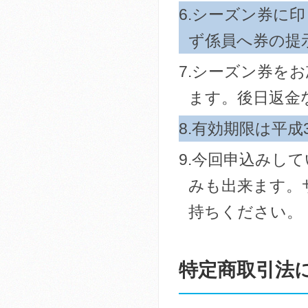
6.シーズン券に
ず係員へ券の提
7.シーズン券を
ます。後日返金
8.有効期限は平
9.今回申込みし
みも出来ます。
持ちください。
特定商取引法