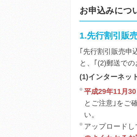
お申込みにつ
1.先行割引販
｢先行割引販売申込
と、｢(2)郵送
(1)インターネ
平成29年11月30
とご注意｣をご
い。
アップロードし