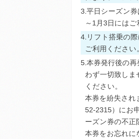
3.平日シーズン
～1月3日には
4.リフト搭乗の
ご利用ください
5.本券発行後の
わず一切致しま
ください。
本券を紛失されま
52-2315）
ーズン券の不正
本券をお忘れに