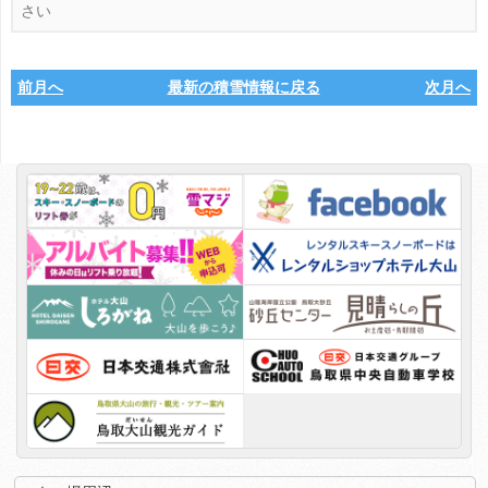
前月へ
最新の積雪情報に戻る
次月へ