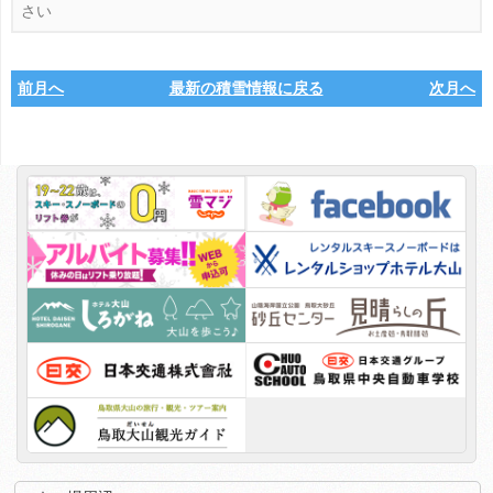
前月へ
最新の積雪情報に戻る
次月へ