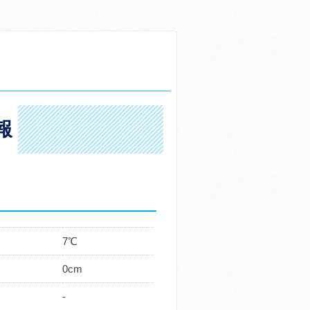
報
7℃
0cm
-