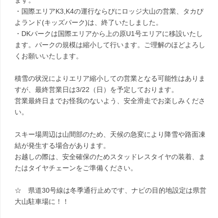
ます。
・国際エリアK3,K4の運行ならびにロッジ大山の営業、タカぴ
よランド(キッズパーク)は、終了いたしました。
・DKパークは国際エリアから上の原U1号エリアに移設いたし
ます。パークの規模は縮小して行います。ご理解のほどよろし
くお願いいたします。
積雪の状況によりエリア縮小しての営業となる可能性はありま
すが、最終営業日は3/22（日）を予定しております。
営業最終日までお怪我のないよう、安全滑走でお楽しみくださ
い。
スキー場周辺は山間部のため、天候の急変により降雪や路面凍
結が発生する場合があります。
お越しの際は、安全確保のためスタッドレスタイヤの装着、ま
たはタイヤチェーンをご準備ください。
☆ 県道30号線は冬季通行止めです、ナビの目的地設定は県営
大山駐車場に！！