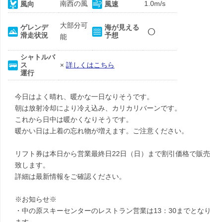
南西の風
1.0m/s
風向
風速
大部分可
○
ゲレンデ
海が見える
滑走状況
予想
能
シャトルバ
ス
×
詳しくはこちら
運行
今日はよく晴れ、暖かな一日なりそうです。
朝は放射冷却により冷え込み、カリカリバーンです。
これから日中は暖かくなりそうです。
暖かい日は上着の忘れ物が増えます。ご注意ください。
リフト券は本日から営業最終日22日（日）まで割引価格で販売
致します。
詳細は最新情報をご確認ください。
※お知らせ※
・中の原スキーセンターのレストラン営業は13：30までとなり