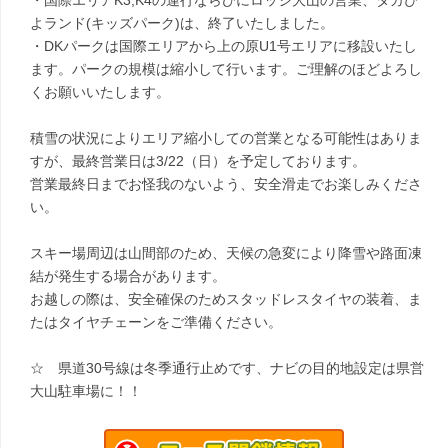
・国際エリアK3,K4の運行ならびにロッジ大山の営業、タカぴ
よランド(キッズパーク)は、終了いたしました。
・DKパークは国際エリアから上の原U1号エリアに移設いたし
ます。パークの規模は縮小して行います。ご理解のほどよろし
くお願いいたします。
積雪の状況によりエリア縮小しての営業となる可能性はありま
すが、最終営業日は3/22（日）を予定しております。
営業最終日までお怪我のないよう、安全滑走でお楽しみくださ
い。
スキー場周辺は山間部のため、天候の急変により降雪や路面凍
結が発生する場合があります。
お越しの際は、安全確保のためスタッドレスタイヤの装着、ま
たはタイヤチェーンをご準備ください。
☆ 県道30号線は冬季通行止めです、ナビの目的地設定は県営
大山駐車場に！！