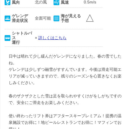
北の風
0.5m/s
風向
風速
△
ゲレンデ
海が見える
全面可能
滑走状況
予想
シャトルバ
ス
×
詳しくはこちら
運行
日中は晴れて少し緩んだゲレンデになりました。春の雪でした
ね。
ゲレンデは少しずつ融雪がすすんでいます。今後は滑走可能エ
リアが減っていきますので、残りのシーズンを心置きなくお楽
しみください。
春のザクザクとした雪は足を取られやすくけがをしがちですの
で、安全にご滑走をお楽しみください。
使い終わったリフト券はアフタースキープレミアム！提携の温
泉施設でお得に！地ビールレストランでお得に！マフィンでお