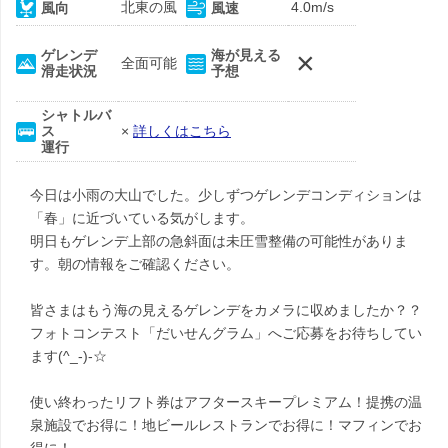
北東の風
4.0m/s
風向
風速
×
ゲレンデ
海が見える
全面可能
滑走状況
予想
シャトルバ
ス
×
詳しくはこちら
運行
今日は小雨の大山でした。少しずつゲレンデコンディションは
「春」に近づいている気がします。
明日もゲレンデ上部の急斜面は未圧雪整備の可能性がありま
す。朝の情報をご確認ください。
皆さまはもう海の見えるゲレンデをカメラに収めましたか？？
フォトコンテスト「だいせんグラム」へご応募をお待ちしてい
ます(^_-)-☆
使い終わったリフト券はアフタースキープレミアム！提携の温
泉施設でお得に！地ビールレストランでお得に！マフィンでお