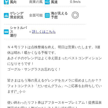
南東の風
0.9m/s
風向
風速
◎
ゲレンデ
海が見える
全面可能
滑走状況
予想
シャトルバ
ス
○
詳しくはこちら
運行
Ｎ４号リフトは点検整備を終え、明日は営業いたします。3連
休は晴れ！暖かくなる予報です。
あさイチのゲレンデはよく冷え固まったベストコンディション
になりそうです！
ゴーグル・サングラスお忘れなく！
皆さまはもう海の見えるゲレンデをカメラに収めましたか？？
フォトコンテスト「だいせんグラム」へご応募をお待ちしてい
ます(^_-)-☆
使い終わったリフト券はアフタースキープレミアム！提携温泉