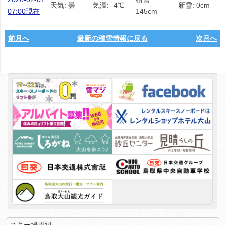
天気: 曇
気温: -4℃
新雪: 0cm
07:00現在
145cm
前月へ
最新の積雪情報に戻る
次月へ