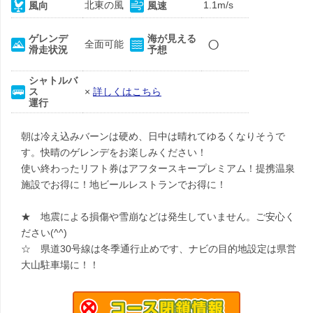
北東の風
1.1m/s
風向
風速
○
ゲレンデ
海が見える
全面可能
滑走状況
予想
シャトルバ
ス
×
詳しくはこちら
運行
朝は冷え込みバーンは硬め、日中は晴れてゆるくなりそうで
す。快晴のゲレンデをお楽しみください！
使い終わったリフト券はアフタースキープレミアム！提携温泉
施設でお得に！地ビールレストランでお得に！
★ 地震による損傷や雪崩などは発生していません。ご安心く
ださい(^^)
☆ 県道30号線は冬季通行止めです、ナビの目的地設定は県営
大山駐車場に！！