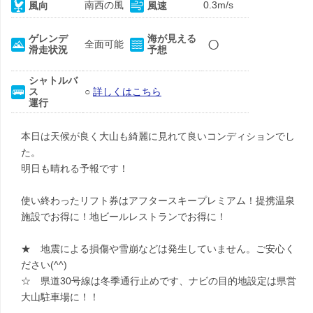
南西の風
0.3m/s
風向
風速
○
ゲレンデ
海が見える
全面可能
滑走状況
予想
シャトルバ
ス
○
詳しくはこちら
運行
本日は天候が良く大山も綺麗に見れて良いコンディションでし
た。
明日も晴れる予報です！
使い終わったリフト券はアフタースキープレミアム！提携温泉
施設でお得に！地ビールレストランでお得に！
★ 地震による損傷や雪崩などは発生していません。ご安心く
ださい(^^)
☆ 県道30号線は冬季通行止めです、ナビの目的地設定は県営
大山駐車場に！！