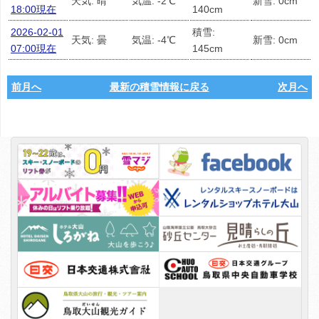
天気: 晴
気温: -2℃
新雪: 0cm
18:00現在
140cm
2026-02-01
積雪:
天気: 曇
気温: -4℃
新雪: 0cm
07:00現在
145cm
前月へ
最新の積雪情報に戻る
次月へ