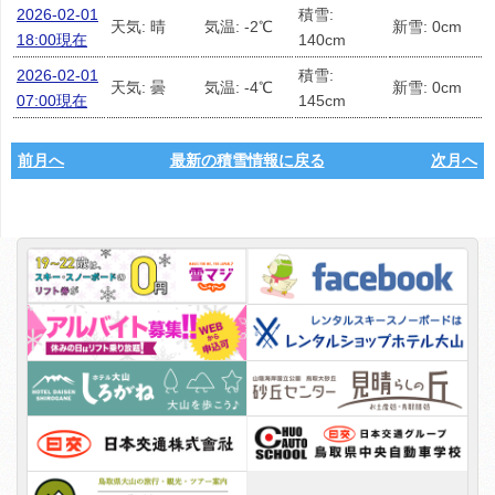
2026-02-01
積雪:
天気: 晴
気温: -2℃
新雪: 0cm
18:00現在
140cm
2026-02-01
積雪:
天気: 曇
気温: -4℃
新雪: 0cm
07:00現在
145cm
前月へ
最新の積雪情報に戻る
次月へ