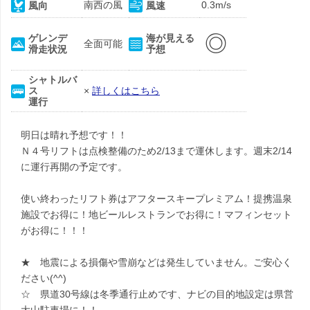
南西の風
0.3m/s
風向
風速
◎
ゲレンデ
海が見える
全面可能
滑走状況
予想
シャトルバ
ス
×
詳しくはこちら
運行
明日は晴れ予想です！！
Ｎ４号リフトは点検整備のため2/13まで運休します。週末2/14
に運行再開の予定です。
使い終わったリフト券はアフタースキープレミアム！提携温泉
施設でお得に！地ビールレストランでお得に！マフィンセット
がお得に！！！
★ 地震による損傷や雪崩などは発生していません。ご安心く
ださい(^^)
☆ 県道30号線は冬季通行止めです、ナビの目的地設定は県営