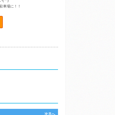
^^)
駐車場に！！
次月へ