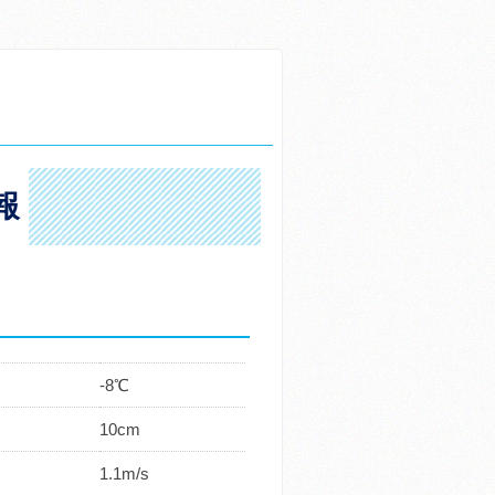
報
-8℃
10cm
1.1m/s