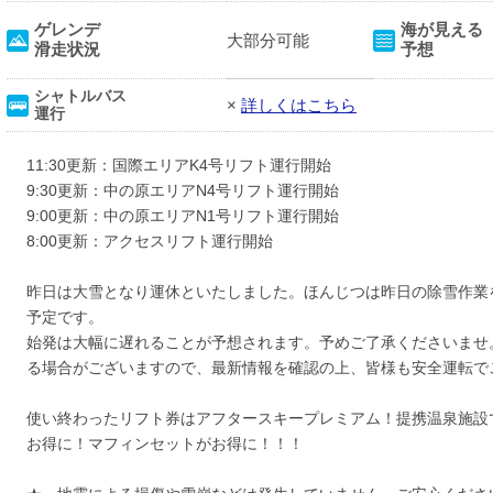
ゲレンデ
海が見える
大部分可能
滑走状況
予想
シャトルバス
×
詳しくはこちら
運行
11:30更新：国際エリアK4号リフト運行開始
9:30更新：中の原エリアN4号リフト運行開始
9:00更新：中の原エリアN1号リフト運行開始
8:00更新：アクセスリフト運行開始
昨日は大雪となり運休といたしました。ほんじつは昨日の除雪作業
予定です。
始発は大幅に遅れることが予想されます。予めご了承くださいませ
る場合がございますので、最新情報を確認の上、皆様も安全運転で
使い終わったリフト券はアフタースキープレミアム！提携温泉施設
お得に！マフィンセットがお得に！！！