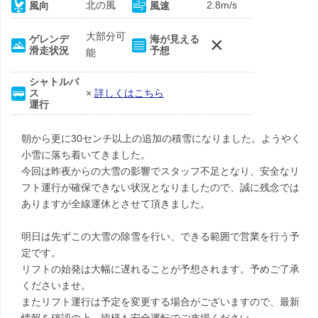
北の風
2.8m/s
風向
風速
大部分可
×
ゲレンデ
海が見える
滑走状況
予想
能
シャトルバ
ス
×
詳しくはこちら
運行
朝から更に30センチ以上の追加の積雪になりました。ようやく
小雪に落ち着いてきました。
今回は昨夜からの大雪の影響でスタッフ不足となり、安全なリ
フト運行が確保できない状況となりましたので、誠に残念では
ありますが全線運休とさせて頂きました。
明日は先ずこの大雪の除雪を行い、できる範囲で営業を行う予
定です。
リフトの始発は大幅に遅れることが予想されます。予めご了承
くださいませ。
またリフト運行は予定を変更する場合がございますので、最新