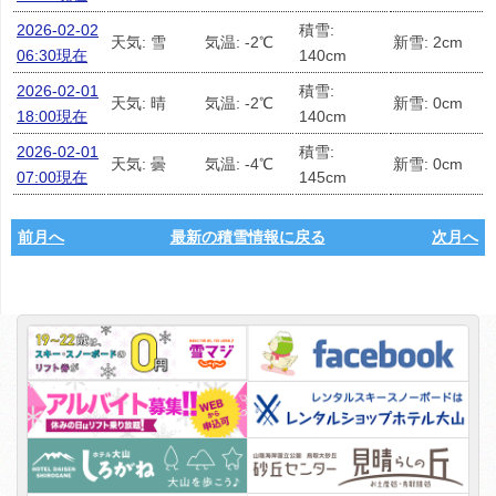
2026-02-02
積雪:
天気: 雪
気温: -2℃
新雪: 2cm
06:30現在
140cm
2026-02-01
積雪:
天気: 晴
気温: -2℃
新雪: 0cm
18:00現在
140cm
2026-02-01
積雪:
天気: 曇
気温: -4℃
新雪: 0cm
07:00現在
145cm
前月へ
最新の積雪情報に戻る
次月へ