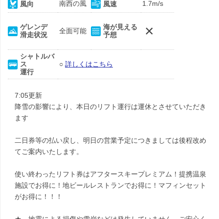
南西の風
1.7m/s
風向
風速
×
ゲレンデ
海が見える
全面可能
滑走状況
予想
シャトルバ
ス
○
詳しくはこちら
運行
7:05更新
降雪の影響により、本日のリフト運行は運休とさせていただき
ます
二日券等の払い戻し、明日の営業予定につきましては後程改め
てご案内いたします。
使い終わったリフト券はアフタースキープレミアム！提携温泉
施設でお得に！地ビールレストランでお得に！マフィンセット
がお得に！！！