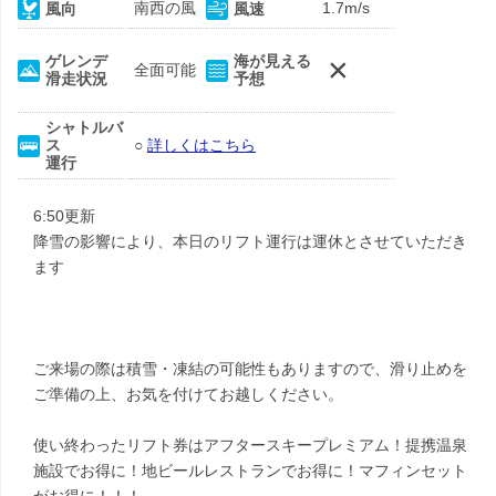
南西の風
1.7m/s
風向
風速
×
ゲレンデ
海が見える
全面可能
滑走状況
予想
シャトルバ
ス
○
詳しくはこちら
運行
6:50更新
降雪の影響により、本日のリフト運行は運休とさせていただき
ます
ご来場の際は積雪・凍結の可能性もありますので、滑り止めを
ご準備の上、お気を付けてお越しください。
使い終わったリフト券はアフタースキープレミアム！提携温泉
施設でお得に！地ビールレストランでお得に！マフィンセット