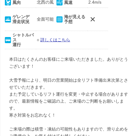
北西の風
2.4m/s
風向
風速
×
ゲレンデ
海が見える
全面可能
滑走状況
予想
シャトルバ
ス
○
詳しくはこちら
運行
本日はたくさんのお客様にご来場いただきました。ありがとう
ございます！
大雪予報により、明日の営業開始は全リフト準備出来次第とさ
せていただきます。
また予定しているリフト運行を変更・中止する場合があります
ので、最新情報をご確認の上、ご来場のご判断をお願いしま
す。
寒さ対策をお忘れなく！
ご来場の際は積雪・凍結の可能性もありますので、滑り止めを