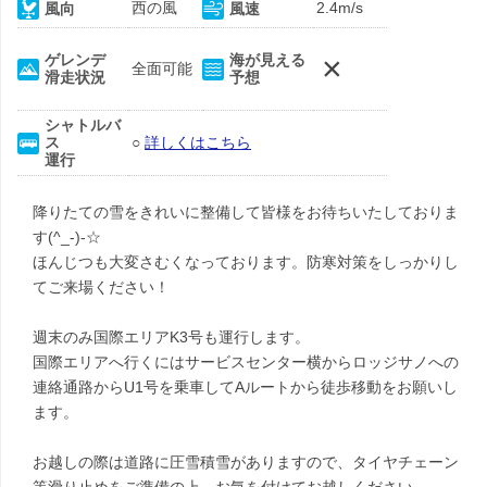
西の風
2.4m/s
風向
風速
×
ゲレンデ
海が見える
全面可能
滑走状況
予想
シャトルバ
ス
○
詳しくはこちら
運行
降りたての雪をきれいに整備して皆様をお待ちいたしておりま
す(^_-)-☆
ほんじつも大変さむくなっております。防寒対策をしっかりし
てご来場ください！
週末のみ国際エリアK3号も運行します。
国際エリアへ行くにはサービスセンター横からロッジサノへの
連絡通路からU1号を乗車してAルートから徒歩移動をお願いし
ます。
お越しの際は道路に圧雪積雪がありますので、タイヤチェーン