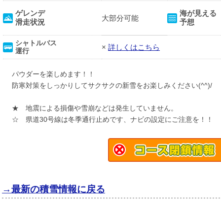
ゲレンデ
海が見える
大部分可能
滑走状況
予想
シャトルバス
×
詳しくはこちら
運行
パウダーを楽しめます！！
防寒対策をしっかりしてサクサクの新雪をお楽しみください(^^)/
★ 地震による損傷や雪崩などは発生していません。
☆ 県道30号線は冬季通行止めです、ナビの設定にご注意を！！
→最新の積雪情報に戻る