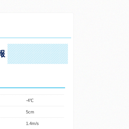
報
-4℃
5cm
1.4m/s