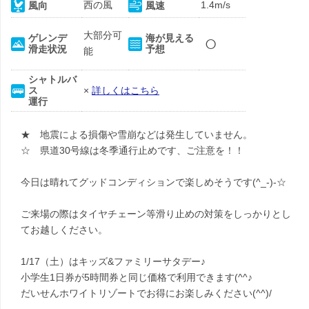
西の風
1.4m/s
風向
風速
大部分可
○
ゲレンデ
海が見える
滑走状況
予想
能
シャトルバ
ス
×
詳しくはこちら
運行
★ 地震による損傷や雪崩などは発生していません。
☆ 県道30号線は冬季通行止めです、ご注意を！！
今日は晴れてグッドコンディションで楽しめそうです(^_-)-☆
ご来場の際はタイヤチェーン等滑り止めの対策をしっかりとし
てお越しください。
1/17（土）はキッズ&ファミリーサタデー♪
小学生1日券が5時間券と同じ価格で利用できます(^^♪
だいせんホワイトリゾートでお得にお楽しみください(^^)/