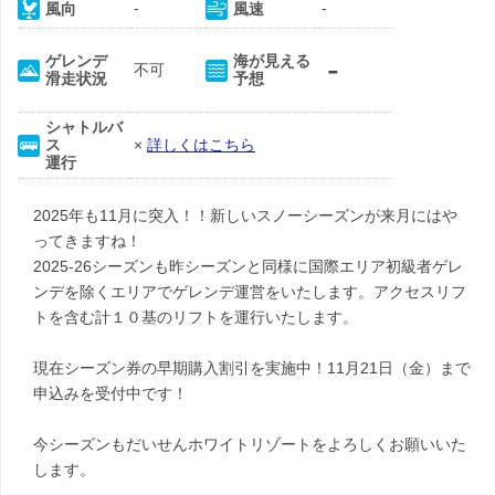
-
-
風向
風速
-
ゲレンデ
海が見える
不可
滑走状況
予想
シャトルバ
ス
×
詳しくはこちら
運行
2025年も11月に突入！！新しいスノーシーズンが来月にはや
ってきますね！
2025-26シーズンも昨シーズンと同様に国際エリア初級者ゲレ
ンデを除くエリアでゲレンデ運営をいたします。アクセスリフ
トを含む計１０基のリフトを運行いたします。
現在シーズン券の早期購入割引を実施中！11月21日（金）まで
申込みを受付中です！
今シーズンもだいせんホワイトリゾートをよろしくお願いいた
します。