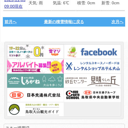
天気: 雨
気温: 6℃
積雪: 0cm
新雪: 0cm
09:00現在
前月へ
最新の積雪情報に戻る
次月へ