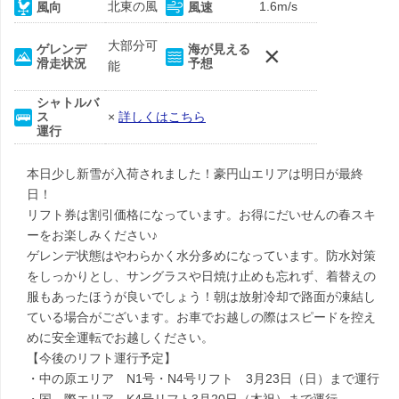
北東の風
1.6m/s
風向
風速
大部分可
×
ゲレンデ
海が見える
滑走状況
予想
能
シャトルバ
ス
×
詳しくはこちら
運行
本日少し新雪が入荷されました！豪円山エリアは明日が最終
日！
リフト券は割引価格になっています。お得にだいせんの春スキ
ーをお楽しみください♪
ゲレンデ状態はやわらかく水分多めになっています。防水対策
をしっかりとし、サングラスや日焼け止めも忘れず、着替えの
服もあったほうが良いでしょう！朝は放射冷却で路面が凍結し
ている場合がございます。お車でお越しの際はスピードを控え
めに安全運転でお越しください。
【今後のリフト運行予定】
・中の原エリア N1号・N4号リフト 3月23日（日）まで運行