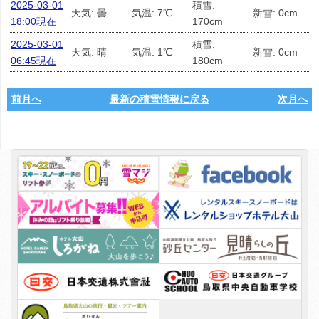
2025-03-01
積雪:
天気: 曇
気温: 7℃
新雪: 0cm
18:00現在
170cm
2025-03-01
積雪:
天気: 晴
気温: 1℃
新雪: 0cm
06:45現在
180cm
前月へ
最新の積雪情報に戻る
次月へ