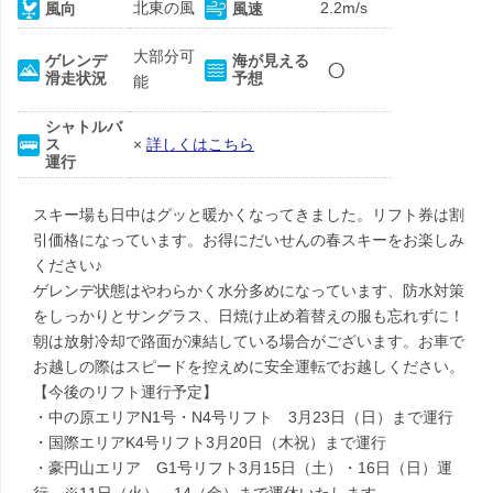
北東の風
2.2m/s
風向
風速
大部分可
○
ゲレンデ
海が見える
滑走状況
予想
能
シャトルバ
ス
×
詳しくはこちら
運行
スキー場も日中はグッと暖かくなってきました。リフト券は割
引価格になっています。お得にだいせんの春スキーをお楽しみ
ください♪
ゲレンデ状態はやわらかく水分多めになっています、防水対策
をしっかりとサングラス、日焼け止め着替えの服も忘れずに！
朝は放射冷却で路面が凍結している場合がございます。お車で
お越しの際はスピードを控えめに安全運転でお越しください。
【今後のリフト運行予定】
・中の原エリアN1号・N4号リフト 3月23日（日）まで運行
・国際エリアK4号リフト3月20日（木祝）まで運行
・豪円山エリア G1号リフト3月15日（土）・16日（日）運