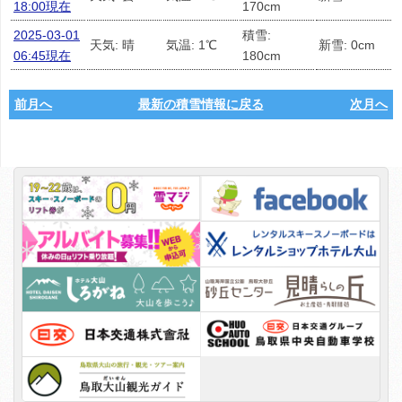
18:00現在
170cm
2025-03-01
積雪:
天気: 晴
気温: 1℃
新雪: 0cm
06:45現在
180cm
前月へ
最新の積雪情報に戻る
次月へ