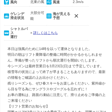
北東の風
2.3m/s
風向
風速
大部分可
×
ゲレンデ
海が見える
滑走状況
予想
能
シャトルバ
ス
×
詳しくはこちら
運行
本日は強風のために14時を以って運休となりました。
明日の朝はリフト乗降場の整備に時間がかかるかもしれませ
ん。準備が整ったリフトから順次運行を開始いたします。
今シーズンは最終営業日を3月23日(日)まで予定しています。
積雪等の状況によって終了が早まることもありますので、最新
の情報をご確認の上お出かけください。
残りシーズンも、ぜひ春スキーをお楽しみください。紫外線か
ら目を守る為にサングラスやゴーグルを忘れずに！
お車の運転は、路面の凍結に注意して、滑り止めをご準備の上
ご来場ください
【リフト営業のお知らせ】