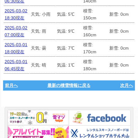
06:30現在
140cm
2025-03-02
積雪:
天気: 小雨
気温: 5℃
新雪: 0cm
18:30現在
150cm
2025-03-02
積雪:
天気: 雨
気温: 9℃
新雪: 0cm
07:00現在
160cm
2025-03-01
積雪:
天気: 曇
気温: 7℃
新雪: 0cm
18:00現在
170cm
2025-03-01
積雪:
天気: 晴
気温: 1℃
新雪: 0cm
06:45現在
180cm
前月へ
最新の積雪情報に戻る
次月へ