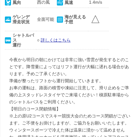
西の風
1.4m/s
風向
風速
△
ゲレンデ
海が見える
全面可能
滑走状況
予想
シャトルバ
ス
○
詳しくはこちら
運行
今夜から明日の朝にかけては非常に強い雪雲が発生するとのこ
とです。降雪量によってはリフト運行が大幅に遅れる場合があ
ります。予めご了承ください。
準備が整ったリフトから運行開始していきます。
お車の運転は、路面の積雪や凍結に注意して、滑り止めをご準
備の上スタッドレスタイヤでご来場ください！槇原駐車場から
のシャトルバスをご利用ください。
【明日のコース閉鎖情報】
※上の原U2コースでスキー競技大会のためコース閉鎖がござい
ます。ご不便をお掛けしますが、ご協力をお願いいたします。
ウィンタースポーツで冷えた体は温泉に浸かって温めません