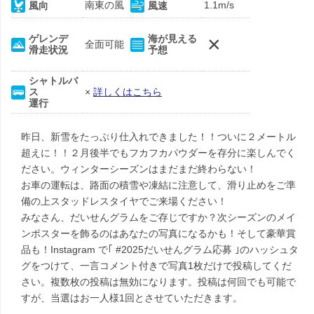
南東の風
1.1m/s
風向
風速
×
ゲレンデ
海が見える
全面可能
滑走状況
予想
シャトルバ
ス
×
詳しくはこちら
運行
昨日、新雪をたっぷり仕入れできました！！ついに２メートル
超えに！！２月後半でもフカフカパウダーを存分に楽しんでく
ださい。ウィンターシーズンはまだまだ終わらない！
お車の運転は、路面の積雪や凍結に注意して、滑り止めをご準
備の上スタッドレスタイヤでご来場ください！
みなさん、だいせんグラムをご存じですか？次シーズンのメイ
ンポスターを飾るのはあなたの写真になるかも！そして豪華賞
品も！Instagram で｢ #2025だいせんグラム応募 ｣のハッシュタ
グをつけて、一言コメント付きで写真1枚だけで投稿してくだ
さい。複数枚の投稿は無効になります。投稿は何回でも可能で
すが、当選はお一人様1回とさせていただきます。