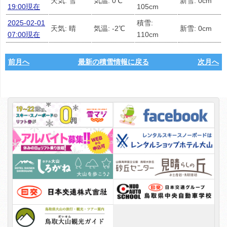
天気: 雪
気温: 0℃
新雪: 0cm
19:00現在
105cm
2025-02-01
積雪:
天気: 晴
気温: -2℃
新雪: 0cm
07:00現在
110cm
前月へ
最新の積雪情報に戻る
次月へ