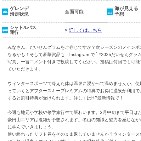
ゲレンデ
海が見える
全面可能
滑走状況
予想
シャトルバス
×
詳しくはこちら
運行
みなさん、だいせんグラムをご存じですか？次シーズンのメインポ
なるかも！そして豪華賞品も！Instagram で｢ #2025だいせん
写真、一言コメント付きで投稿してください。投稿は何回でも可能
ていただきます。
ウィンタースポーツで冷えた体は温泉に浸かって温めませんか。使
っていくとアフタースキープレミアムの特典でお得に温泉が利用で
すると割引特典が受けられます。詳しくはHP最新情報で！
今週も地元小学校や修学旅行生で賑わいます。2月中旬まで平日は
豪円山エリアは混雑が予想されます。冬山の知識と魅力を感じなが
に学んでいきましょう。
使い終わったリフト券をそのまま返していませんか？ウィンタース