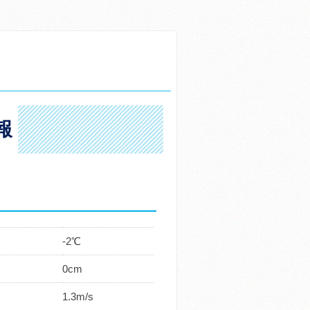
報
-2℃
0cm
1.3m/s