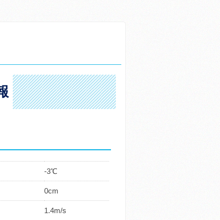
報
-3℃
0cm
1.4m/s