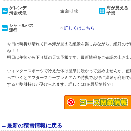
ゲレンデ
海が見える
全面可能
滑走状況
予想
シャトルバス
×
詳しくはこちら
運行
今日は時折り晴れて日本海が見える絶景を楽しみながら。絶好のゲ
ね！！
明日は午後から下り坂の天気予報です。最新情報をご確認の上お出
ウィンタースポーツで冷えた体は温泉に浸かって温めませんか。使
っていくとアフタースキープレミアムの特典でお得に温泉が利用で
すると割引特典が受けられます。詳しくはHP最新情報で！
→最新の積雪情報に戻る