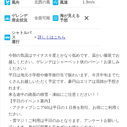
北西の風
1.9m/s
風向
風速
×
ゲレンデ
海が見える
全面可能
滑走状況
予想
シャトルバ
ス
×
詳しくはこちら
運行
今朝の気温はマイナス６度とかなり低めです、温かい服装でお
越しください。ゲレンデはシャーベット状のバーン！お楽しみ
ください♪
平日は地元小学校や修学旅行生で賑わいます。今月中旬までた
くさんお越しいただく予定です。豪円山エリアは混雑が予想さ
れます。
来る途中の路面の積雪・凍結にご注意ください！！
【平日のイベント案内】
・アクティブシニア60は平日の１日券を割引。お得にご利用く
ださい。
・雪マジ！ご利用は平日のみとなります。アンケートお願いし