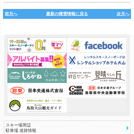
前月へ
最新の積雪情報に戻る
次月へ
スキー場周辺
駐車場 道路情報