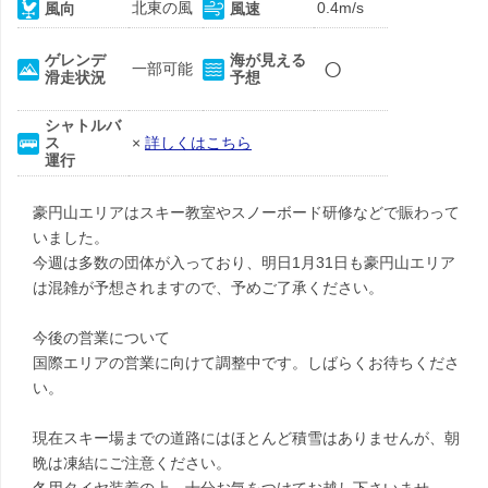
北東の風
0.4m/s
風向
風速
○
ゲレンデ
海が見える
一部可能
滑走状況
予想
シャトルバ
ス
×
詳しくはこちら
運行
豪円山エリアはスキー教室やスノーボード研修などで賑わって
いました。
今週は多数の団体が入っており、明日1月31日も豪円山エリア
は混雑が予想されますので、予めご了承ください。
今後の営業について
国際エリアの営業に向けて調整中です。しばらくお待ちくださ
い。
現在スキー場までの道路にはほとんど積雪はありませんが、朝
晩は凍結にご注意ください。