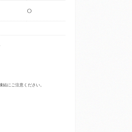
○
。
凍結にご注意ください。