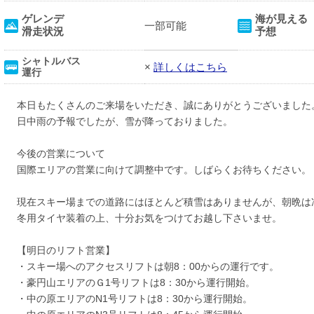
ゲレンデ
海が見える
一部可能
滑走状況
予想
シャトルバス
×
詳しくはこちら
運行
本日もたくさんのご来場をいただき、誠にありがとうございました
日中雨の予報でしたが、雪が降っておりました。
今後の営業について
国際エリアの営業に向けて調整中です。しばらくお待ちください。
現在スキー場までの道路にはほとんど積雪はありませんが、朝晩は
冬用タイヤ装着の上、十分お気をつけてお越し下さいませ。
【明日のリフト営業】
・スキー場へのアクセスリフトは朝8：00からの運行です。
・豪円山エリアのＧ1号リフトは8：30から運行開始。
・中の原エリアのN1号リフトは8：30から運行開始。