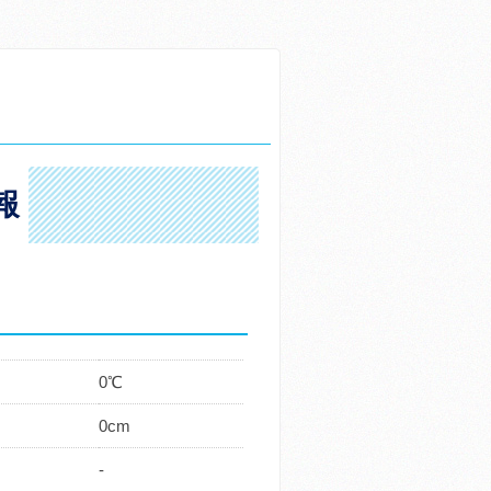
報
0℃
0cm
-