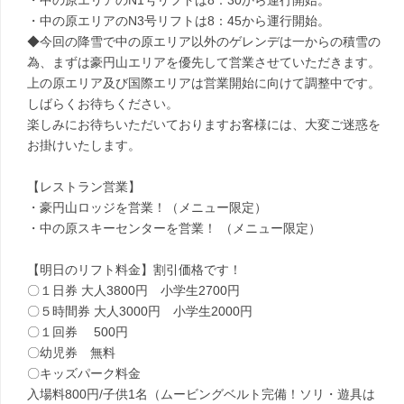
・中の原エリアのN1号リフトは8：30から運行開始。
・中の原エリアのN3号リフトは8：45から運行開始。
◆今回の降雪で中の原エリア以外のゲレンデは一からの積雪の
為、まずは豪円山エリアを優先して営業させていただきます。
上の原エリア及び国際エリアは営業開始に向けて調整中です。
しばらくお待ちください。
楽しみにお待ちいただいておりますお客様には、大変ご迷惑を
お掛けいたします。
【レストラン営業】
・豪円山ロッジを営業！（メニュー限定）
・中の原スキーセンターを営業！ （メニュー限定）
【明日のリフト料金】割引価格です！
〇１日券 大人3800円 小学生2700円
〇５時間券 大人3000円 小学生2000円
〇１回券 500円
〇幼児券 無料
〇キッズパーク料金
入場料800円/子供1名（ムービングベルト完備！ソリ・遊具は