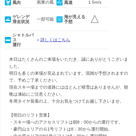
南東の風
1.5m/s
風向
風速
△
ゲレンデ
海が見える
一部可能
滑走状況
予想
シャトルバ
ス
○
詳しくはこちら
運行
本日はたくさんのご来場をいただき、誠にありがとうございま
した。
明日も多くの来場が見込まれています。混雑が予想されますの
で、予めご了承ください。
現在スキー場までの道路にはほとんど積雪はありませんが、朝
晩は凍結にご注意ください。
冬用タイヤ装着の上、十分お気をつけてお越し下さいませ。
【明日のリフト営業】
・スキー場へのアクセスリフトは朝8：00からの運行です。
・豪円山エリアのＧ1号リフトは8：30から運行開始。