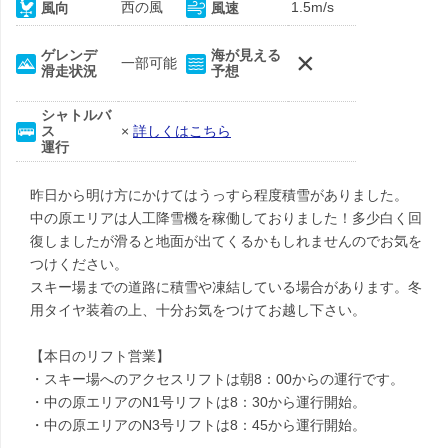
西の風
1.5m/s
風向
風速
×
ゲレンデ
海が見える
一部可能
滑走状況
予想
シャトルバ
ス
×
詳しくはこちら
運行
昨日から明け方にかけてはうっすら程度積雪がありました。
中の原エリアは人工降雪機を稼働しておりました！多少白く回
復しましたが滑ると地面が出てくるかもしれませんのでお気を
つけください。
スキー場までの道路に積雪や凍結している場合があります。冬
用タイヤ装着の上、十分お気をつけてお越し下さい。
【本日のリフト営業】
・スキー場へのアクセスリフトは朝8：00からの運行です。
・中の原エリアのN1号リフトは8：30から運行開始。
・中の原エリアのN3号リフトは8：45から運行開始。