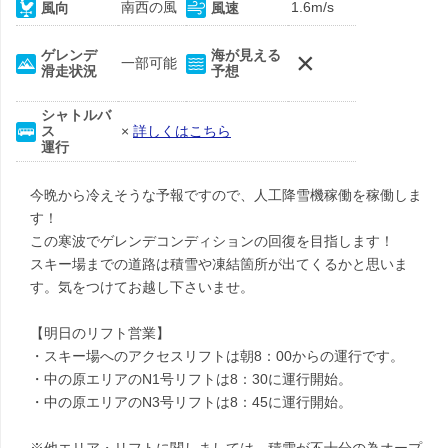
南西の風
1.6m/s
風向
風速
×
ゲレンデ
海が見える
一部可能
滑走状況
予想
シャトルバ
ス
×
詳しくはこちら
運行
今晩から冷えそうな予報ですので、人工降雪機稼働を稼働しま
す！
この寒波でゲレンデコンディションの回復を目指します！
スキー場までの道路は積雪や凍結箇所が出てくるかと思いま
す。気をつけてお越し下さいませ。
【明日のリフト営業】
・スキー場へのアクセスリフトは朝8：00からの運行です。
・中の原エリアのN1号リフトは8：30に運行開始。
・中の原エリアのN3号リフトは8：45に運行開始。