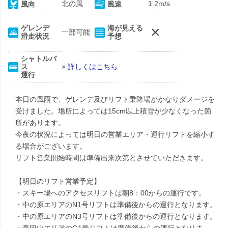
北の風
1.2m/s
風向
風速
×
ゲレンデ
海が見える
一部可能
滑走状況
予想
シャトルバ
ス
×
詳しくはこちら
運行
本日の風雨で、ゲレンデ及びリフト乗降場がかなりダメージを
受けました。場所によっては15cm以上積雪が少なくなった箇
所があります。
今夜の状況によっては明日の営業エリア・運行リフトを縮小す
る場合がございます。
リフト営業開始時間は準備出来次第とさせていただきます。
【明日のリフト営業予定】
・スキー場へのアクセスリフトは朝8：00からの運行です。
・中の原エリアのN1号リフトは準備後からの運行となります。
・中の原エリアのN3号リフトは準備後からの運行となります。