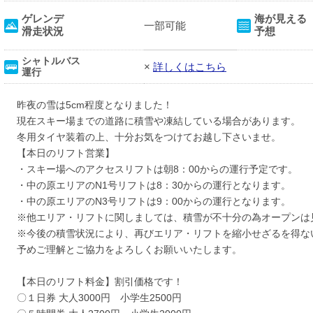
ゲレンデ
海が見える
一部可能
滑走状況
予想
シャトルバス
×
詳しくはこちら
運行
昨夜の雪は5cm程度となりました！
現在スキー場までの道路に積雪や凍結している場合があります。
冬用タイヤ装着の上、十分お気をつけてお越し下さいませ。
【本日のリフト営業】
・スキー場へのアクセスリフトは朝8：00からの運行予定です。
・中の原エリアのN1号リフトは8：30からの運行となります。
・中の原エリアのN3号リフトは9：00からの運行となります。
※他エリア・リフトに関しましては、積雪が不十分の為オープンは
※今後の積雪状況により、再びエリア・リフトを縮小せざるを得な
予めご理解とご協力をよろしくお願いいたします。
【本日のリフト料金】割引価格です！
〇１日券 大人3000円 小学生2500円