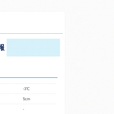
報
-3℃
5cm
-