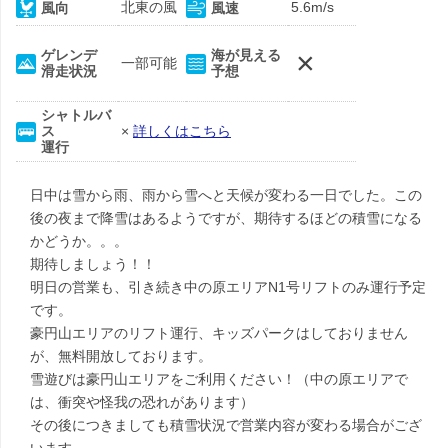
北東の風
5.6m/s
風向
風速
×
ゲレンデ
海が見える
一部可能
滑走状況
予想
シャトルバ
ス
×
詳しくはこちら
運行
日中は雪から雨、雨から雪へと天候が変わる一日でした。この
後の夜まで降雪はあるようですが、期待するほどの積雪になる
かどうか。。。
期待しましょう！！
明日の営業も、引き続き中の原エリアN1号リフトのみ運行予定
です。
豪円山エリアのリフト運行、キッズパークはしておりません
が、無料開放しております。
雪遊びは豪円山エリアをご利用ください！（中の原エリアで
は、衝突や怪我の恐れがあります）
その後につきましても積雪状況で営業内容が変わる場合がござ