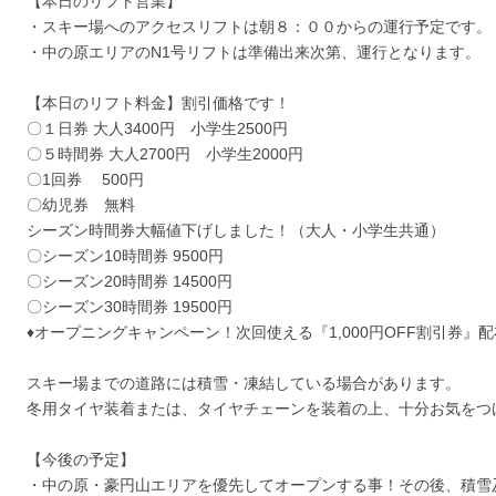
【本日のリフト営業】
・スキー場へのアクセスリフトは朝８：００からの運行予定です。
・中の原エリアのN1号リフトは準備出来次第、運行となります。
【本日のリフト料金】割引価格です！
〇１日券 大人3400円 小学生2500円
〇５時間券 大人2700円 小学生2000円
〇1回券 500円
〇幼児券 無料
シーズン時間券大幅値下げしました！（大人・小学生共通）
〇シーズン10時間券 9500円
〇シーズン20時間券 14500円
〇シーズン30時間券 19500円
♦オープニングキャンペーン！次回使える『1,000円OFF割引券』
スキー場までの道路には積雪・凍結している場合があります。
冬用タイヤ装着または、タイヤチェーンを装着の上、十分お気をつ
【今後の予定】
・中の原・豪円山エリアを優先してオープンする事！その後、積雪