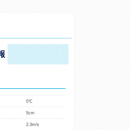
報
0℃
5cm
2.3m/s