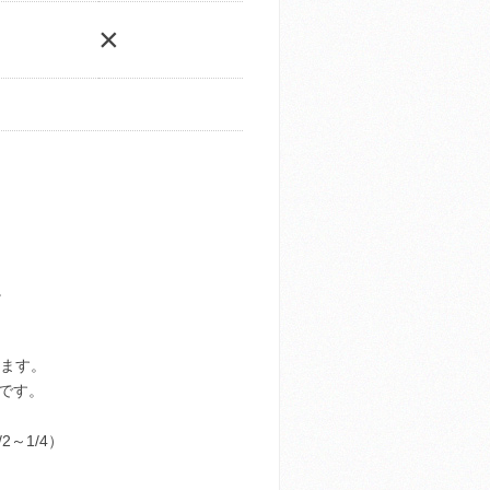
×
。
ります。
定です。
～1/4）