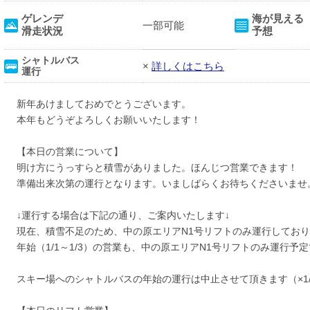
ゲレンデ
海が見える
一部可能
滑走状況
予想
シャトルバス
×
詳しくはこちら
運行
新年あけましておめでとうございます。
本年もどうぞよろしくお願いいたします！
【本日の営業について】
明け方にうっすらと積雪がありました。ほんじつ営業できます！
準備出来次第の運行となります。いましばらくお待ちくださいませ
↓運行する場合は下記の通り、ご案内いたします↓
現在、積雪不足のため、中の原エリアN1号リフトのみ運行してお
年始（1/1～1/3）の営業も、中の原エリアN1号リフトのみ運行予
スキー場へのシャトルバスの年始の運行は中止させて頂きます（×1/2