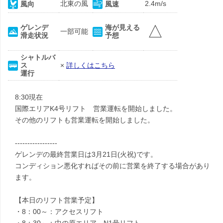
北東の風
2.4m/s
風向
風速
△
ゲレンデ
海が見える
一部可能
滑走状況
予想
シャトルバ
ス
×
詳しくはこちら
運行
8:30現在
国際エリアK4号リフト 営業運転を開始しました。
その他のリフトも営業運転を開始しました。
-----------------
ゲレンデの最終営業日は3月21日(火祝)です。
コンディション悪化すればその前に営業を終了する場合があり
ます。
【本日のリフト営業予定】
・8：00～：アクセスリフト