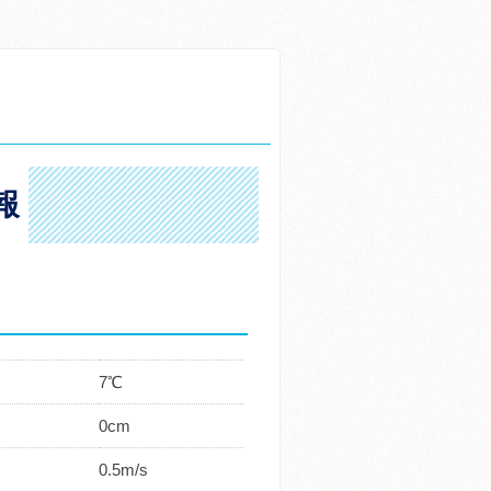
報
7℃
0cm
0.5m/s