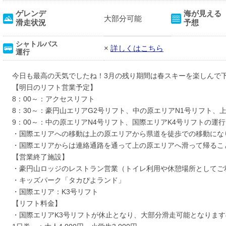
ゲレンデ
海が見える
大部分可能
滑走状況
予想
シャトルバス
×
詳しくはこちら
運行
今日も最高の天気でしたね！3月の残り期間は春スキーを楽しんで下
【明日のリフト営業予定】
8：00～：アクセスリフト
8：30～：豪円山エリアG2号リフト、中の原エリアN1号リフト、
9：00～：中の原エリアN4号リフト、国際エリアK4号リフトの運
・国際エリアへの移動は上の原エリアから県道を徒歩での移動にな
・国際エリアからは連絡通路を通って上の原エリアへ滑って帰るこ
【営業終了施設】
・豪円山ロッジのレストラン営業（トイレ利用や休憩場所としてご
・キッズパーク「タカぴよランド」
・国際エリア：K3号リフト
【リフト料金】
・国際エリアK3号リフトが休止となり、大部分滑走可能となりま