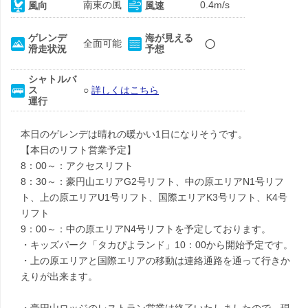
南東の風
0.4m/s
風向
風速
○
ゲレンデ
海が見える
全面可能
滑走状況
予想
シャトルバ
ス
○
詳しくはこちら
運行
本日のゲレンデは晴れの暖かい1日になりそうです。
【本日のリフト営業予定】
8：00～：アクセスリフト
8：30～：豪円山エリアG2号リフト、中の原エリアN1号リフ
ト、上の原エリアU1号リフト、国際エリアK3号リフト、K4号
リフト
9：00～：中の原エリアN4号リフトを予定しております。
・キッズパーク「タカぴよランド」10：00から開始予定です。
・上の原エリアと国際エリアの移動は連絡通路を通って行きか
えりが出来ます。