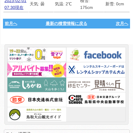
2023-02-01
積雪:
天気: 曇
気温: 2℃
新雪: 0cm
07:30現在
175cm
前月へ
最新の積雪情報に戻る
次月へ