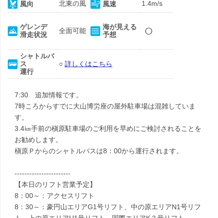
北東の風
1.4m/s
風向
風速
○
ゲレンデ
海が見える
全面可能
滑走状況
予想
シャトルバ
ス
○
詳しくはこちら
運行
7:30 追加情報です。
7時ころからすでに大山博労座の屋外駐車場は混雑していま
す。
3.4㎞手前の槇原駐車場のご利用を早めにご検討されることを
お勧めします。
槇原Ｐからのシャトルバスは8：00から運行されます。
-----------------------
【本日のリフト営業予定】
8：00～：アクセスリフト
8：30～：豪円山エリアG1号リフト、中の原エリアN1号リフ