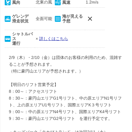
北東の風
1.2m/s
風向
風速
×
ゲレンデ
海が見える
全面可能
滑走状況
予想
シャトルバ
ス
×
詳しくはこちら
運行
2/9（木）・2/10（金）は団体のお客様の利用のため、混雑す
ることが予想されます。
（特に豪円山エリアが予想されます。）
【明日のリフト営業予定】
8：00～：アクセスリフト
8：30～：豪円山エリアG1号リフト、中の原エリアN1号リフ
ト、上の原エリアU1号リフト、国際エリアK３号リフト
9：00～：中の原エリアN4号リフト、国際エリアK4号リフト
9：30～：豪円山エリアG2号リフト を運行予定です。