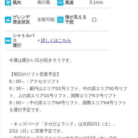
南の風
0.1m/s
風向
風速
○
ゲレンデ
海が見える
全面可能
滑走状況
予想
シャトルバ
ス
×
詳しくはこちら
運行
今週は暖かい日が続きそうです。
【明日のリフト営業予定】
8：00～：アクセスリフト
8：30～：豪円山エリアG1号リフト、中の原エリアN1号リフ
ト、上の原エリアU1号リフト、国際エリアK３号リフト
9：00～：中の原エリアN4号リフト、国際エリアK4号リフト
を運行予定です。
・キッズパーク「タカぴよランド」は次回2/11（土）、
2/12（日）に営業予定です。