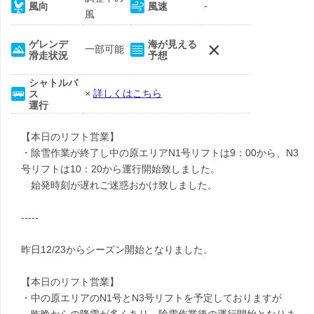
-
風向
風速
風
×
ゲレンデ
海が見える
一部可能
滑走状況
予想
シャトルバ
×
詳しくはこちら
ス
運行
【本日のリフト営業】
・除雪作業が終了し中の原エリアN1号リフトは9：00から、N3
号リフトは10：20から運行開始致しました。
始発時刻が遅れご迷惑おかけ致しました。
-----
昨日12/23からシーズン開始となりました。
【本日のリフト営業】
・中の原エリアのN1号とN3号リフトを予定しておりますが