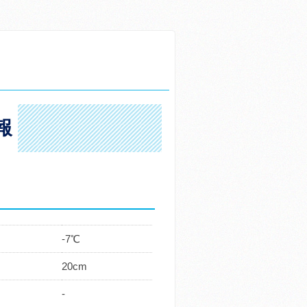
報
-7℃
20cm
-