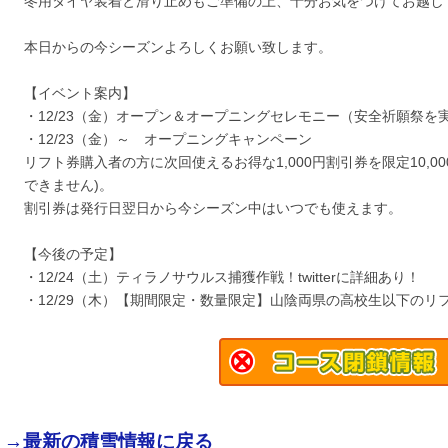
冬用タイヤ装着と滑り止めもご準備の上、十分お気をつけてお越し
本日からの今シーズンよろしくお願い致します。
【イベント案内】
・12/23（金）オープン＆オープニングセレモニー（安全祈願祭を実
・12/23（金）～ オープニングキャンペーン
リフト券購入者の方に次回使えるお得な1,000円割引券を限定10,0
できません)。
割引券は発行日翌日から今シーズン中はいつでも使えます。
【今後の予定】
・12/24（土）ティラノサウルス捕獲作戦！twitterに詳細あり！
・12/29（木）【期間限定・数量限定】山陰両県の高校生以下のリ
→最新の積雪情報に戻る