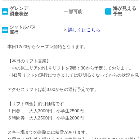
ゲレンデ
海が見える
一部可能
滑走状況
予想
シャトルバス
×
詳しくはこちら
運行
本日12/23からシーズン開始となります。
【本日のリフト営業】
・中の原エリアのN1号リフトを朝8：30から予定しております。
・N3号リフトの運行につきましては朝明るくなってからの状況を
アクセスリフトは朝8:00からの運行予定です。
【リフト料金】割引価格です
１日券 ：大人3000円、小学生2500円
５時間券：大人2500円、小学生2000円
スキー場までの道路には積雪があります。