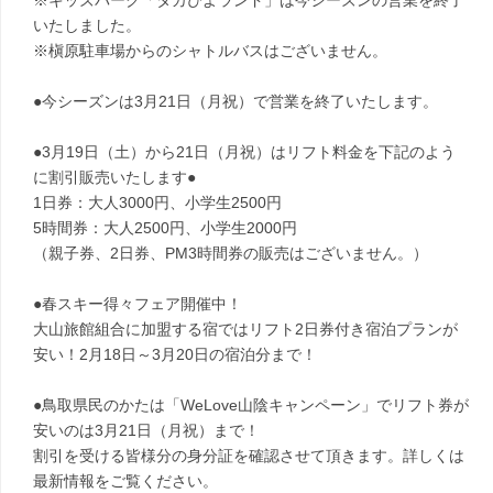
※キッズパーク「タカぴよランド」は今シーズンの営業を終了
いたしました。
※槇原駐車場からのシャトルバスはございません。
●今シーズンは3月21日（月祝）で営業を終了いたします。
●3月19日（土）から21日（月祝）はリフト料金を下記のよう
に割引販売いたします●
1日券：大人3000円、小学生2500円
5時間券：大人2500円、小学生2000円
（親子券、2日券、PM3時間券の販売はございません。）
●春スキー得々フェア開催中！
大山旅館組合に加盟する宿ではリフト2日券付き宿泊プランが
安い！2月18日～3月20日の宿泊分まで！
●鳥取県民のかたは「WeLove山陰キャンペーン」でリフト券が
安いのは3月21日（月祝）まで！
割引を受ける皆様分の身分証を確認させて頂きます。詳しくは
最新情報をご覧ください。