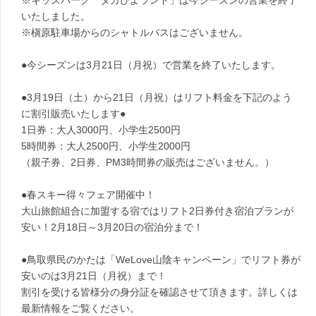
※キッズパーク「タカぴよランド」は今シーズンの営業を終了
いたしました。
※槇原駐車場からのシャトルバスはございません。
●今シーズンは3月21日（月祝）で営業を終了いたします。
●3月19日（土）から21日（月祝）はリフト料金を下記のよう
に割引販売いたします●
1日券：大人3000円、小学生2500円
5時間券：大人2500円、小学生2000円
（親子券、2日券、PM3時間券の販売はございません。）
●春スキー得々フェア開催中！
大山旅館組合に加盟する宿ではリフト2日券付き宿泊プランが
安い！2月18日～3月20日の宿泊分まで！
●鳥取県民のかたは「WeLove山陰キャンペーン」でリフト券が
安いのは3月21日（月祝）まで！
割引を受ける皆様分の身分証を確認させて頂きます。詳しくは
最新情報をご覧ください。