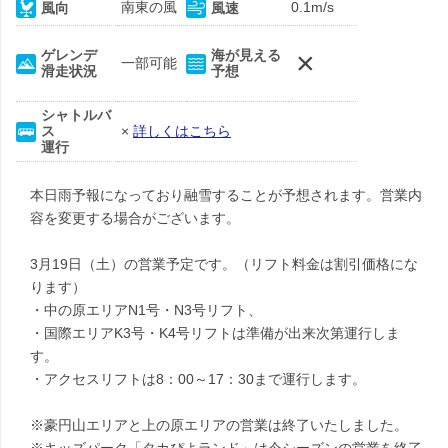
南東の風
0.1m/s
風向
風速
×
ゲレンデ
海が見える
一部可能
滑走状況
予想
シャトルバ
ス
×
詳しくはこちら
運行
本日雨予報になっており融雪することが予想されます。営業内
容を変更する場合がございます。
3月19日（土）の営業予定です。（リフト料金は割引価格にな
ります）
・中の原エリアN1号・N3号リフト、
・国際エリアK3号・K4号リフトは準備が出来次第運行しま
す。
・アクセスリフトは8：00～17：30まで運行します。
※豪円山エリアと上の原エリアの営業は終了いたしました。