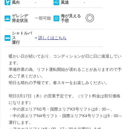
-
-
風向
風速
◎
ゲレンデ
海が見える
一部可能
滑走状況
予想
シャトルバ
ス
×
詳しくはこちら
運行
暖かい日が続いており、コンディションが日に日に後退してい
ます。
準備作業の為、リフト運転開始が遅れることがありますので予
めご了承ください。
明日も晴れの予報です。春スキーをお楽しみください。
明日3月17日（木）の営業予定です。（リフト料金は割引価格
になります）
・中の原エリアN1号・国際エリアK3号リフトは8：30～、
・中の原エリアN4号リフト・国際エリアK4号リフトは9：00～
運行します。