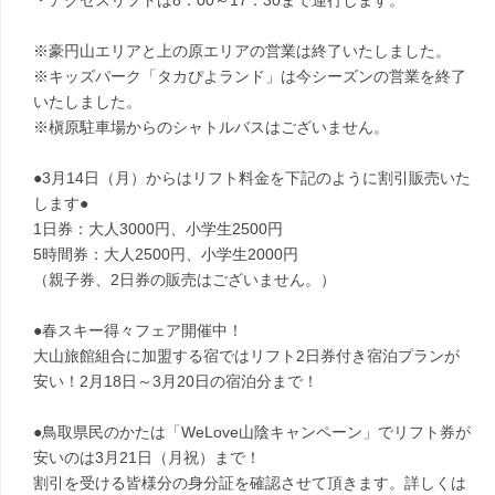
・アクセスリフトは8：00～17：30まで運行します。
※豪円山エリアと上の原エリアの営業は終了いたしました。
※キッズパーク「タカぴよランド」は今シーズンの営業を終了
いたしました。
※槇原駐車場からのシャトルバスはございません。
●3月14日（月）からはリフト料金を下記のように割引販売いた
します●
1日券：大人3000円、小学生2500円
5時間券：大人2500円、小学生2000円
（親子券、2日券の販売はございません。）
●春スキー得々フェア開催中！
大山旅館組合に加盟する宿ではリフト2日券付き宿泊プランが
安い！2月18日～3月20日の宿泊分まで！
●鳥取県民のかたは「WeLove山陰キャンペーン」でリフト券が
安いのは3月21日（月祝）まで！
割引を受ける皆様分の身分証を確認させて頂きます。詳しくは